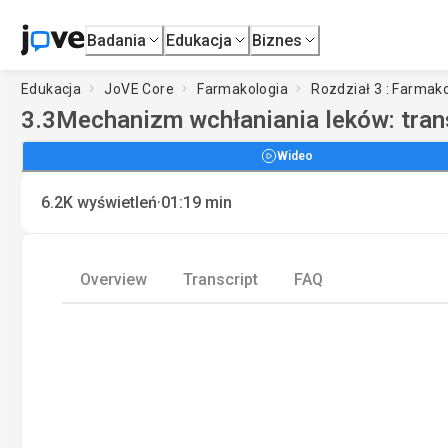
Badania
Edukacja
Biznes
Edukacja
JoVE Core
Farmakologia
Rozdział 3 : Farmak
3.3
Mechanizm wchłaniania leków: tra
Wideo
·
6.2K
wyświetleń
01:19
min
Overview
Transcript
FAQ