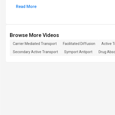
Read More
Browse More Videos
Carrier Mediated Transport
Facilitated Diffusion
Active T
Secondary Active Transport
Symport Antiport
Drug Abs