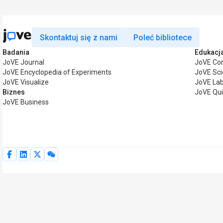
Skontaktuj się z nami
Poleć bibliotece
Badania
Edukacj
JoVE Journal
JoVE Co
JoVE Encyclopedia of Experiments
JoVE Sci
JoVE Visualize
JoVE La
Biznes
JoVE Qu
JoVE Business