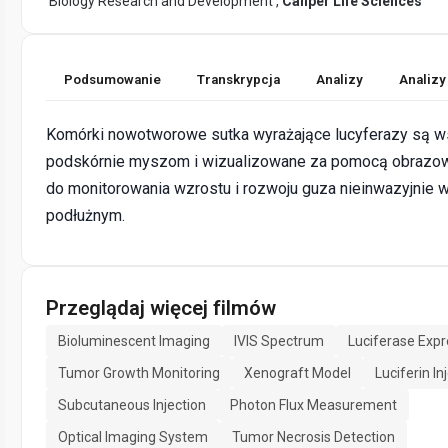
Biology Research and Development ,
Caliper Life Sciences
Podsumowanie
Transkrypcja
Analizy
Analizy
Komórki nowotworowe sutka wyrażające lucyferazy są 
podskórnie myszom i wizualizowane za pomocą obrazo
do monitorowania wzrostu i rozwoju guza nieinwazyjnie 
podłużnym.
Przeglądaj więcej filmów
Bioluminescent Imaging
IVIS Spectrum
Luciferase Expr
Tumor Growth Monitoring
Xenograft Model
Luciferin In
Subcutaneous Injection
Photon Flux Measurement
Optical Imaging System
Tumor Necrosis Detection