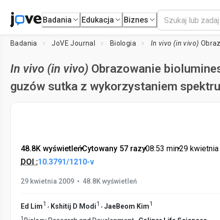
Badania
Edukacja
Biznes
Badania
JoVE Journal
Biologia
In vivo (in vivo)
Obrazowanie bio
In vivo (in vivo)
Obrazowanie biolumine
guzów sutka z wykorzystaniem spektr
48.8K wyświetleń
•
Cytowany 57 razy
•
08:53
min
•
29 kwietnia
DOI :
10.3791/1210-v
•
29 kwietnia 2009
48.8K wyświetleń
1
1
1
,
,
Ed Lim
Kshitij D Modi
JaeBeom Kim
1