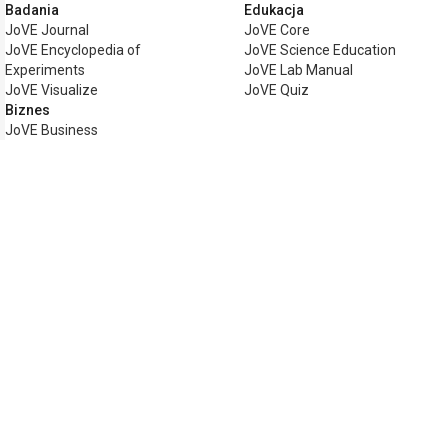
Badania
Edukacja
JoVE Journal
JoVE Core
JoVE Encyclopedia of
JoVE Science Education
Experiments
JoVE Lab Manual
JoVE Visualize
JoVE Quiz
Biznes
JoVE Business
Copyright © 2026 MyJoVE Corporation. W