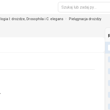
logia I: drożdże, Drosophila i C. elegans
Pielęgnacja drożdży
oading...