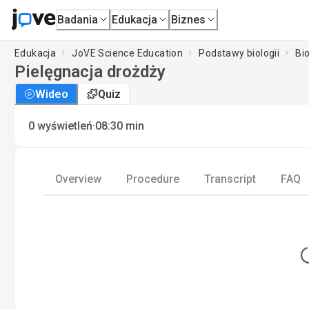
Badania
Edukacja
Biznes
Edukacja
JoVE Science Education
Podstawy biologii
Bio
Pielęgnacja drożdży
Wideo
Quiz
·
0
wyświetleń
08:30
min
Overview
Procedure
Transcript
FAQ
L