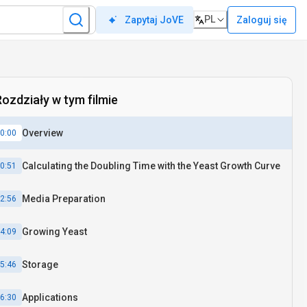
PL
Zaloguj się
Zapytaj JoVE
Rozdziały w tym filmie
Overview
0:00
Calculating the Doubling Time with the Yeast Growth Curve
0:51
Media Preparation
2:56
Growing Yeast
4:09
Storage
5:46
Applications
6:30