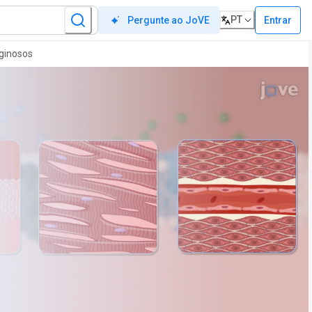
PT
Entrar
Pergunte ao JoVE
ginosos