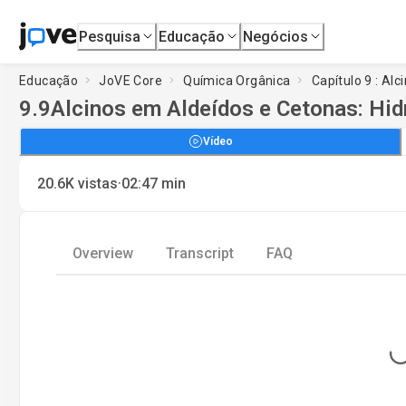
Pesquisa
Educação
Negócios
Educação
JoVE Core
Química Orgânica
Capítulo 9 : Alc
9.9
Alcinos em Aldeídos e Cetonas: Hi
Vídeo
·
20.6K
vistas
02:47
min
Overview
Transcript
FAQ
Loading..