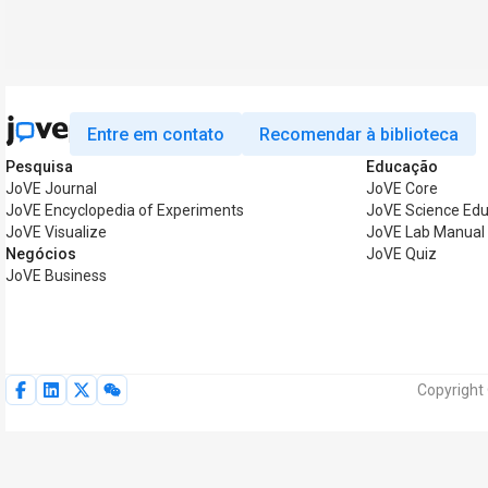
Entre em contato
Recomendar à biblioteca
Pesquisa
Educação
JoVE Journal
JoVE Core
JoVE Encyclopedia of Experiments
JoVE Science Edu
JoVE Visualize
JoVE Lab Manual
Negócios
JoVE Quiz
JoVE Business
Copyright