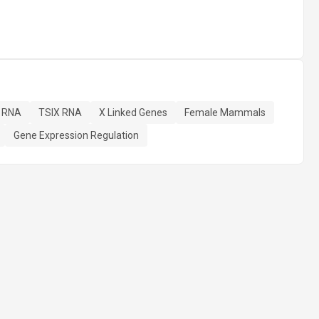
 RNA
TSIX RNA
X Linked Genes
Female Mammals
Gene Expression Regulation