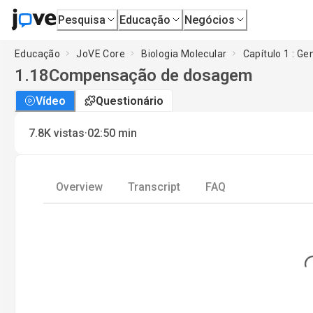
Pesquisa
Educação
Negócios
Educação
JoVE Core
Biologia Molecular
Capítulo 1 : G
1.18
Compensação de dosagem
Vídeo
Questionário
·
7.8K
vistas
02:50
min
Overview
Transcript
FAQ
Loadin