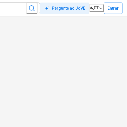
PT
Entrar
Pergunte ao JoVE