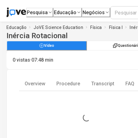
Pesquisa
Educação
Negócios
Educação
JoVE Science Education
Física
Física I
Inér
Inércia Rotacional
Vídeo
Questionár
·
0
vistas
07:48
min
Overview
Procedure
Transcript
FAQ
Loading...