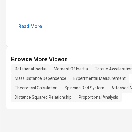
Read More
Browse More Videos
Rotational Inertia
Moment Of Inertia
Torque Acceleratio
Mass Distance Dependence
Experimental Measurement
Theoretical Calculation
Spinning Rod System
Attached 
Distance Squared Relationship
Proportional Analysis