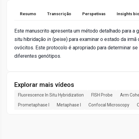
Resumo
Transcrição
Perspetivas
Insights b
Este manuscrito apresenta um método detalhado para a 
situ hibridação
in
(peixe) para examinar o estado da irm
ovócitos. Este protocolo é apropriado para determinar se
diferentes genótipos.
Explorar mais vídeos
Fluorescence In Situ Hybridization
FISH Probe
Arm Cohe
Prometaphase I
Metaphase I
Confocal Microscopy
O