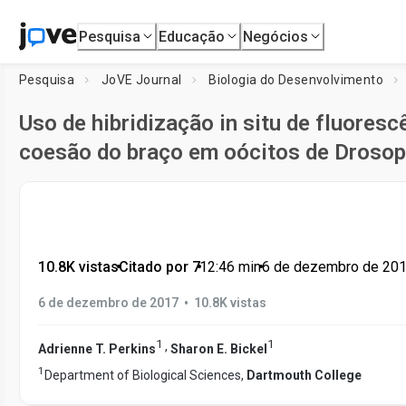
Pesquisa
Educação
Negócios
Pesquisa
JoVE Journal
Biologia do Desenvolvimento
Uso de hibridização in situ de fluores
coesão do braço em oócitos de Drosoph
10.8K vistas
•
Citado por 7
•
12:46
min
•
6 de dezembro de 20
•
6 de dezembro de 2017
10.8K vistas
1
1
,
Adrienne T. Perkins
Sharon E. Bickel
1
Department of Biological Sciences,
Dartmouth College