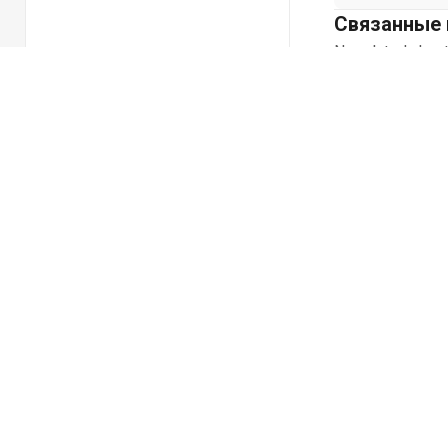
Связанные 
No related chapt