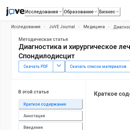
Исследования
Образование
Бизнес
Исследования
JoVE Journal
Медицина
Диагнос
Методическая статья
Диагностика и хирургическое ле
Спондилодисцит
DOI:
10.3791/61840
⸱
23 мая 2021 г.
Скачать PDF
Скачать список материалов
*
1
*
1
,
2
,
3
1
1
,
,
,
Yakefu Abulizi
Xiaoyu Cai
Tao Xu
Chuanhui Xun
1
Department of Spine Surgery,
First Affiliated Hospital of 
3
Saarland University Medical Center
,
Sino Euro Orthopae
В этой статье
Краткое со
*
These authors contributed equally
Краткое содержание
Аннотация
Введение