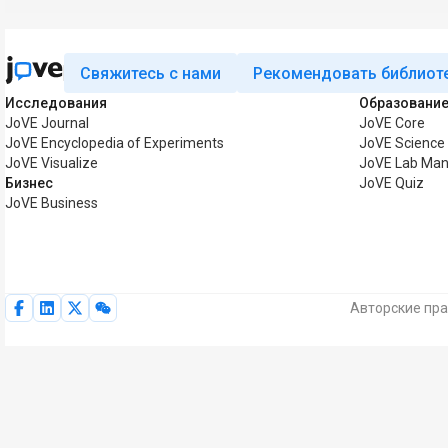
Свяжитесь с нами
Рекомендовать библиот
Исследования
Образовани
JoVE Journal
JoVE Core
JoVE Encyclopedia of Experiments
JoVE Science
JoVE Visualize
JoVE Lab Man
Бизнес
JoVE Quiz
JoVE Business
Авторские пра