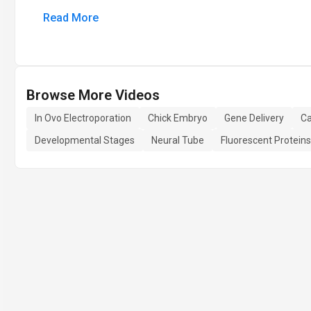
Read More
Browse More Videos
In Ovo Electroporation
Chick Embryo
Gene Delivery
Ca
Developmental Stages
Neural Tube
Fluorescent Proteins