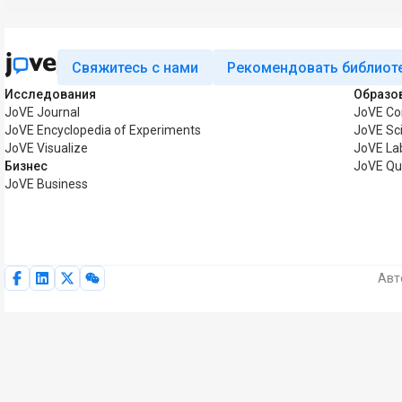
Свяжитесь с нами
Рекомендовать библиот
Исследования
Образо
JoVE Journal
JoVE Co
JoVE Encyclopedia of Experiments
JoVE Sc
JoVE Visualize
JoVE La
Бизнес
JoVE Qu
JoVE Business
Авт