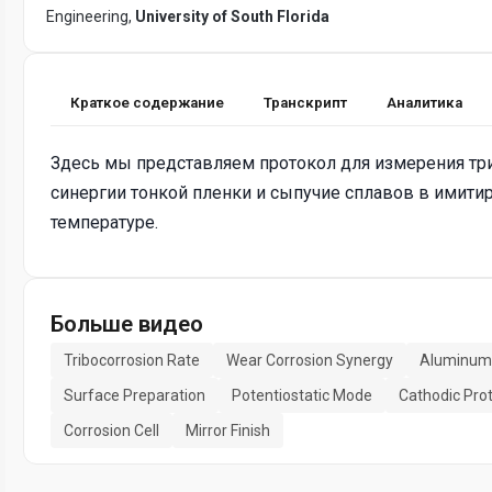
Engineering,
University of South Florida
Краткое содержание
Транскрипт
Аналитика
Здесь мы представляем протокол для измерения тр
синергии тонкой пленки и сыпучие сплавов в имит
температуре.
Больше видео
Tribocorrosion Rate
Wear Corrosion Synergy
Aluminum 
Surface Preparation
Potentiostatic Mode
Cathodic Pro
Corrosion Cell
Mirror Finish