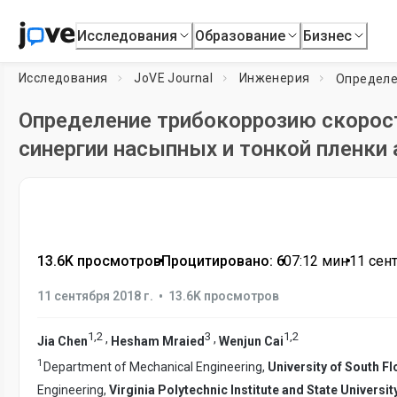
Исследования
Образование
Бизнес
Исследования
JoVE Journal
Инженерия
Определение трибокоррозию скорост
синергии насыпных и тонкой пленк
13.6K просмотров
•
Процитировано: 6
•
07:12
мин
•
11 сент
•
11 сентября 2018 г.
13.6K просмотров
1
,
2
3
1
,
2
,
,
Jia Chen
Hesham Mraied
Wenjun Cai
1
Department of Mechanical Engineering,
University of South Fl
Engineering,
Virginia Polytechnic Institute and State Universit