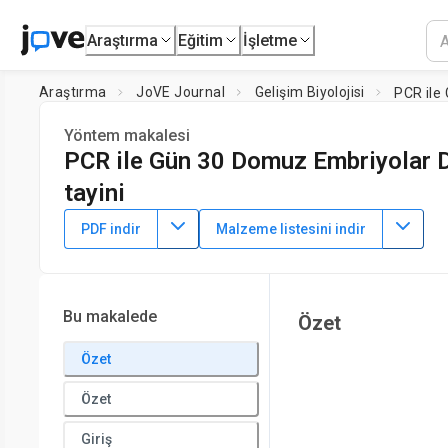
Araştırma
Eğitim
İşletme
Araştırma
JoVE Journal
Gelişim Biyolojisi
PCR ile
Yöntem makalesi
PCR ile Gün 30 Domuz Embriyolar D
tayini
DOI:
10.3791/53301
⸱
14 Şubat 2016
PDF indir
Malzeme listesini indir
*
1
*
1
1
,
,
Milena S. Blanes
Stephen C.M. Tsoi
Michael K. Dyck
1
Department of Agricultural, Food and Nutritional Science,
Un
*
These authors contributed equally
Bu makalede
Özet
Özet
Özet
Giriş