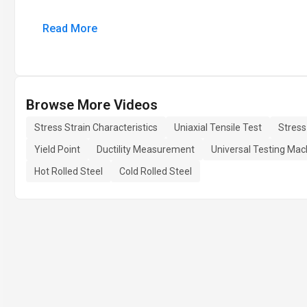
Read More
Browse More Videos
Stress Strain Characteristics
Uniaxial Tensile Test
Stress
Yield Point
Ductility Measurement
Universal Testing Mac
Hot Rolled Steel
Cold Rolled Steel