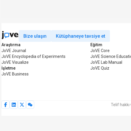
Bize ulaşın
Kütüphaneye tavsiye et
Araştırma
Eğitim
JoVE Journal
JoVE Core
JoVE Encyclopedia of Experiments
JoVE Science Educati
JoVE Visualize
JoVE Lab Manual
İşletme
JoVE Quiz
JoVE Business
Telif hakkı