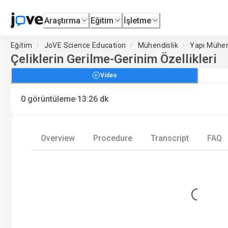
Araştırma
Eğitim
İşletme
Eğitim
JoVE Science Education
Mühendislik
Yapı Mühen
Çeliklerin Gerilme-Gerinim Özellikleri
Video
·
0
görüntüleme
13:26
dk
Overview
Procedure
Transcript
FAQ
Loading...