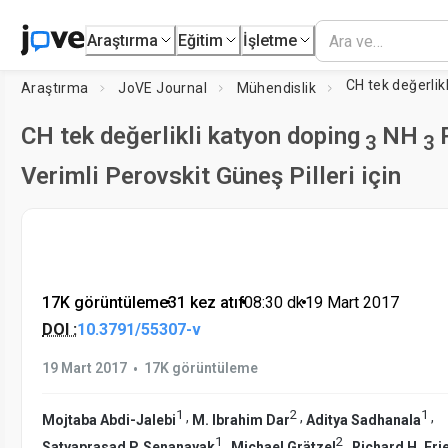
Araştırma
Eğitim
İşletme
CH tek değerlik
Araştırma
JoVE Journal
Mühendislik
CH tek değerlikli katyon doping
NH
3
3
Verimli Perovskit Güneş Pilleri için
17K görüntüleme
•
31 kez atıf
•
08:30
dk
•
19 Mart 2017
DOI :
10.3791/55307-v
•
19 Mart 2017
17K görüntüleme
1
2
1
,
,
,
Mojtaba Abdi-Jalebi
M. Ibrahim Dar
Aditya Sadhanala
1
2
,
,
Satyaprasad P. Senanayak
Michael Grätzel
Richard H. Fri