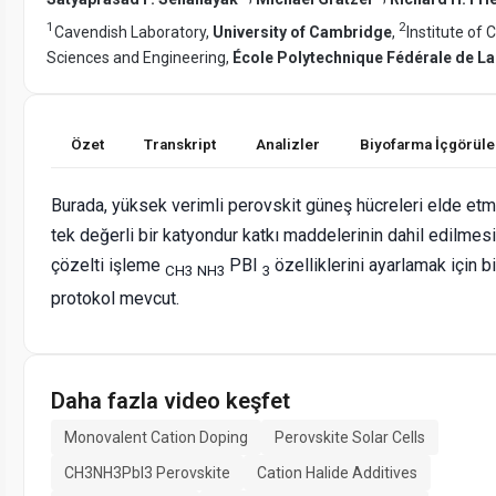
1
2
Cavendish Laboratory,
University of Cambridge
,
Institute of
Sciences and Engineering,
École Polytechnique Fédérale de L
Özet
Transkript
Analizler
Biyofarma İçgörüle
Burada, yüksek verimli perovskit güneş hücreleri elde etm
tek değerli bir katyondur katkı maddelerinin dahil edilmesi
çözelti işleme
PBI
özelliklerini ayarlamak için bi
CH3
NH3
3
protokol mevcut.
Daha fazla video keşfet
Monovalent Cation Doping
Perovskite Solar Cells
CH3NH3PbI3 Perovskite
Cation Halide Additives