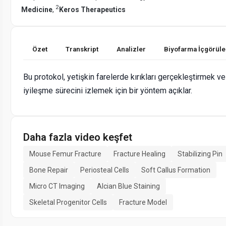
2
Medicine
,
Keros Therapeutics
Özet
Transkript
Analizler
Biyofarma İçgörüle
Bu protokol, yetişkin farelerde kırıkları gerçekleştirmek ve
iyileşme sürecini izlemek için bir yöntem açıklar.
Daha fazla video keşfet
Mouse Femur Fracture
Fracture Healing
Stabilizing Pin
Bone Repair
Periosteal Cells
Soft Callus Formation
Micro CT Imaging
Alcian Blue Staining
Skeletal Progenitor Cells
Fracture Model