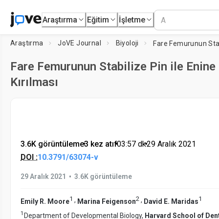
Araştırma
Eğitim
İşletme
Araştırma
JoVE Journal
Biyoloji
Fare Femurunun Stabilize Pin ile Enine
Kırılması
3.6K görüntüleme
•
3 kez atıf
•
03:57
dk
•
29 Aralık 2021
DOI :
10.3791/63074-v
•
29 Aralık 2021
3.6K görüntüleme
1
2
1
,
,
Emily R. Moore
Marina Feigenson
David E. Maridas
1
Department of Developmental Biology,
Harvard School of Den