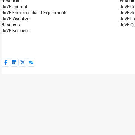
Research
Educat
JoVE Journal
JoVE C
JoVE Encyclopedia of Experiments
JoVE Sc
JoVE Visualize
JoVE L
Business
JoVE Q
JoVE Business