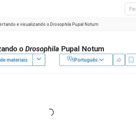
ertando e visualizando o
Drosophila
Pupal Notum
izando o
Drosophila
Pupal Notum
 de materiais
Português
1
,
2
cCaw
2
y
,
Program in Developmental Biology,
Vanderbilt University
Loading...