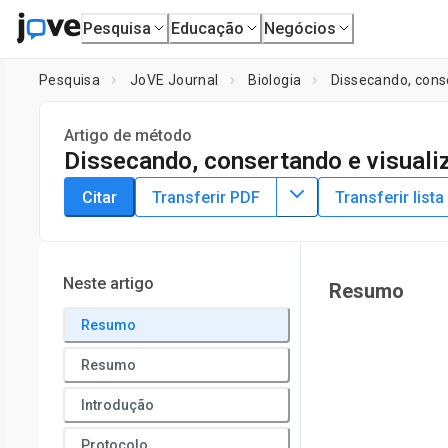
Pesquisa
Educação
Negócios
Pesquisa
JoVE Journal
Biologia
Dissecando, cons
Artigo de método
Dissecando, consertando e visual
DOI:
10.3791/63682
⸱
6 de abril de 2022
Citar
Transferir PDF
Transferir lista
1
,
2
2
,
,
James S. White
Kimberly S. LaFever
Andrea Page-M
1
Dept. Cell and Developmental Biology,
Vanderbilt Universit
Neste artigo
Resumo
Resumo
Resumo
Introdução
Protocolo