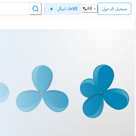
AR
تسجيل الدخول
اسأل JoVE