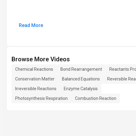
Read More
Browse More Videos
Chemical Reactions
Bond Rearrangement
Reactants Pr
Conservation Matter
Balanced Equations
Reversible Rea
Irreversible Reactions
Enzyme Catalysis
Photosynthesis Respiration
Combustion Reaction