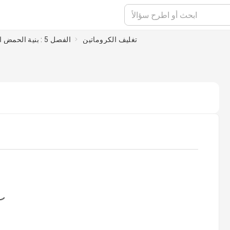
تغليف الكروماتين
الفصل 5 : بنية الحمض النووي والكروموسومات
oading...