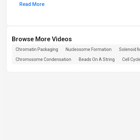
Read More
Browse More Videos
Chromatin Packaging
Nucleosome Formation
Solenoid 
Chromosome Condensation
Beads On A String
Cell Cyc