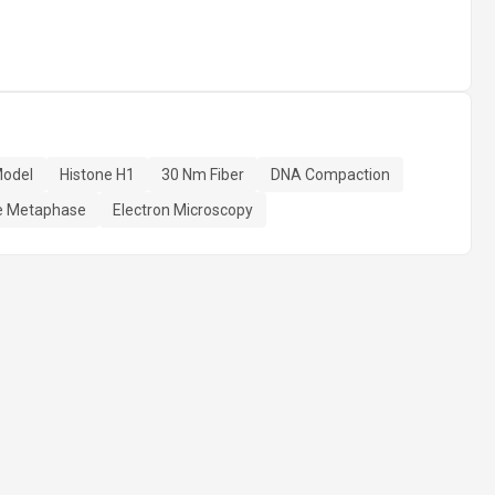
Model
Histone H1
30 Nm Fiber
DNA Compaction
le Metaphase
Electron Microscopy