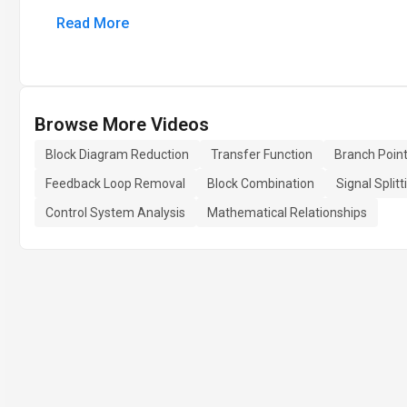
Read More
Browse More Videos
Block Diagram Reduction
Transfer Function
Branch Point
Feedback Loop Removal
Block Combination
Signal Splitt
Control System Analysis
Mathematical Relationships