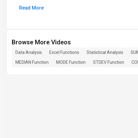
Read More
Browse More Videos
Data Analysis
Excel Functions
Statistical Analysis
SUM
MEDIAN Function
MODE Function
STDEV Function
CO