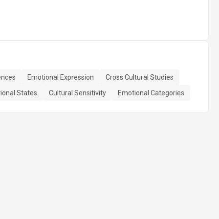
rences
Emotional Expression
Cross Cultural Studies
ional States
Cultural Sensitivity
Emotional Categories