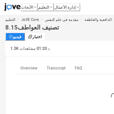
إدارة الأعمال
التعليم
الأبحاث
مقدمة في علم النفس
JoVE Core
التعليم
تصنيف العواطف
8.15
اختبار
فيديو
·
د
01:20
مشاهدات
1.3K
Overview
Transcript
FAQ
Loadin