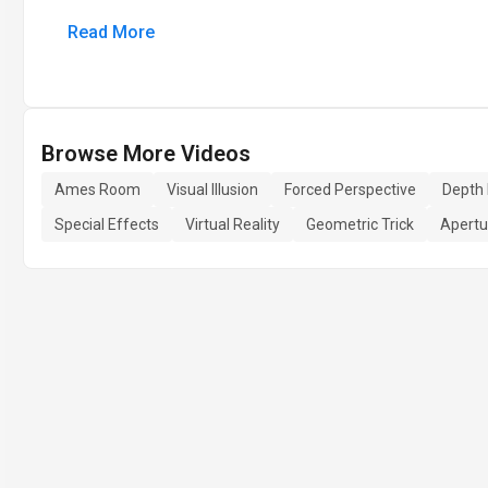
Read More
Browse More Videos
Ames Room
Visual Illusion
Forced Perspective
Depth 
Special Effects
Virtual Reality
Geometric Trick
Apertu