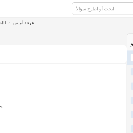
غرفة أميس
الإ
و
ding...