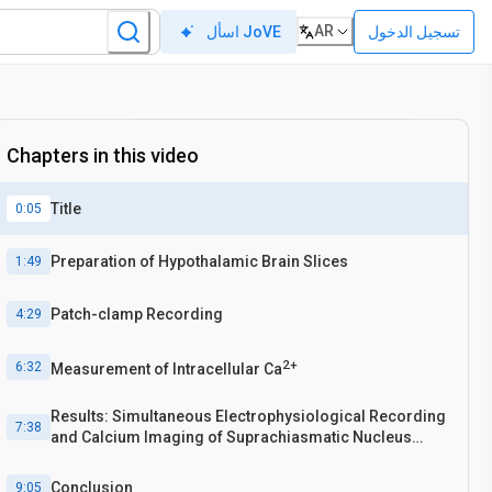
AR
تسجيل الدخول
اسأل JoVE
Chapters in this video
Title
0:05
Preparation of Hypothalamic Brain Slices
1:49
Patch-clamp Recording
4:29
2+
6:32
Measurement of Intracellular Ca
Results: Simultaneous Electrophysiological Recording
7:38
and Calcium Imaging of Suprachiasmatic Nucleus
Neurons
Conclusion
9:05