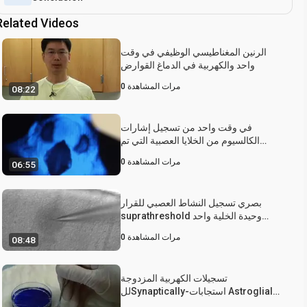
Related Videos
الرنين المغناطيسي الوظيفي في وقت
واحد والكهربية في الدماغ القوارض
مرات المشاهدة
0
08:22
في وقت واحد من تسجيل إشارات
الكالسيوم من الخلايا العصبية التي تم
تحديدها وسلوك التغذية من ذبابة الفاكهة
مرات المشاهدة
0
06:55
السوداء البطن
بصري تسجيل النشاط العصبي للقرار
suprathreshold وحيدة الخلية واحد
مسمار-
مرات المشاهدة
0
08:48
تسجيلات الكهربية المزدوجة
للSynaptically-استجابات Astroglial
والخلايا العصبية في الحصين شرائح الحاد