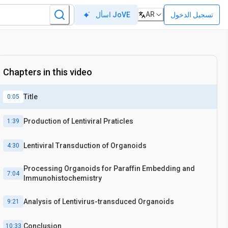
AR
تسجيل الدخول
اسأل JoVE
Chapters in this video
Title
0:05
Production of Lentiviral Praticles
1:39
Lentiviral Transduction of Organoids
4:30
Processing Organoids for Paraffin Embedding and
7:04
Immunohistochemistry
Analysis of Lentivirus-transduced Organoids
9:21
Conclusion
10:33