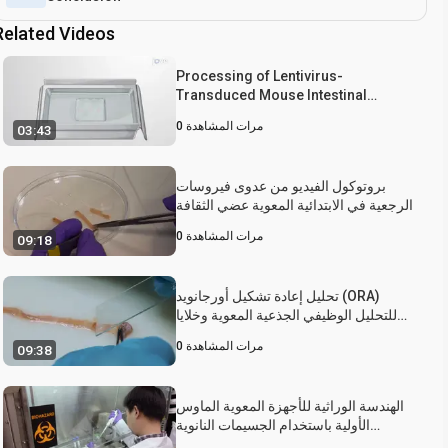
Related Videos
Processing of Lentivirus-
Transduced Mouse Intestinal
Organoids for
مرات المشاهدة
0
03:43
Immunohistochemical Analysis
بروتوكول الفيديو من عدوى فيروسات
الرجعية في الابتدائية المعوية عضي الثقافة
مرات المشاهدة
0
09:18
تحليل إعادة تشكيل أورجانويد (ORA)
للتحليل الوظيفي الجذعية المعوية وخلايا
متخصصة
مرات المشاهدة
0
09:38
الهندسة الوراثية للأجهزة المعوية الماوس
الأولية باستخدام الجسيمات النانوية
المغناطيسية تحويل ناقلات الفيروسية