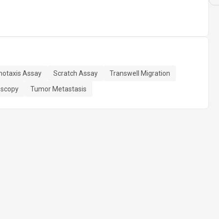
otaxis Assay
Scratch Assay
Transwell Migration
oscopy
Tumor Metastasis