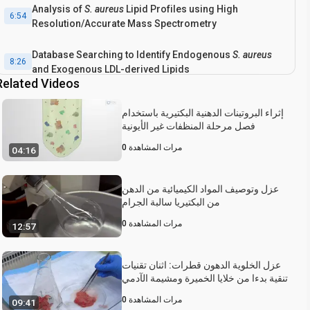
Analysis of
S. aureus
Lipid Profiles using High
6:54
Resolution/Accurate Mass Spectrometry
Database Searching to Identify Endogenous
S. aureus
8:26
and Exogenous LDL-derived Lipids
Related Videos
Results: Fatty Acid Composition of
S. aureus
9:54
إثراء البروتينات الدهنية البكتيرية باستخدام
Phospholipids Cultured with Chicken LDLs
فصل مرحلة المنظفات غير الأيونية
Conclusion
11:29
مرات المشاهدة
0
04:16
عزل وتوصيف المواد الكيميائية من الدهن
من البكتيريا سالبة الجرام
مرات المشاهدة
0
12:57
عزل الخلوية الدهون قطرات: اثنان تقنيات
تنقية بدءا من خلايا الخميرة ومشيمة الآدمي
مرات المشاهدة
0
09:41