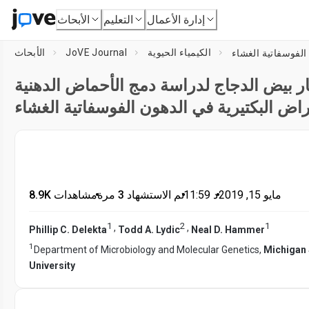
إدارة الأعمال
التعليم
الأبحاث
الكيمياء الحيوية
JoVE Journal
الأبحاث
ر بيض الدجاج لدراسة دمج الأحماض الدهنية
راض البكتيرية في الدهون الفوسفاتية الغشاء
مايو 15, 2019
•
د
11:59
•
تم الاستشهاد 3 مرة
•
8.9K مشاهدات
1
2
1
,
,
Phillip C. Delekta
Todd A. Lydic
Neal D. Hammer
1
Department of Microbiology and Molecular Genetics,
Michigan 
University