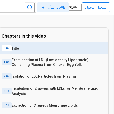
AR
تسجيل الدخول
اسأل JoVE
Chapters in this video
Title
0:04
Fractionation of LDL (Low-density Lipoprotein)
1:01
Containing Plasma from Chicken Egg Yolk
Isolation of LDL Particles from Plasma
2:04
Incubation of
S. aureus
with LDLs for Membrane Lipid
3:16
Analysis
Extraction of
S. aureus
Membrane Lipids
5:18