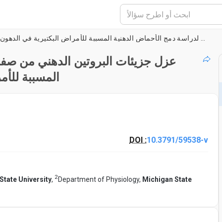
عزل جزيئات البروتين الدهني من صفار بيض الدجاج لدراسة دمج الأحماض الدهنية المسببة للأمراض البكتيرية في الدهون الفوسفاتية الغشاء
عزل جزيئات البروتين الدهني من صفا
المسببة للأم
DOI :
10.3791/59538-v
2
State University
,
Department of Physiology,
Michigan State