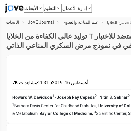
إدارة الأعمال
التعليم
الأبحاث
علم المناعة والعدوى
JoVE Journal
الأبحاث
توليد عالي الكفاءة من الخلايا T السامة للماوس الأولية الخاصة بالمستضد للاختبار
في في نموذج مرض السكري المناعي الذاتي
أغسطس 16, 2019
•
د
11:31
•
7K مشاهدات
1
2
2
,
,
Howard W. Davidson
Joseph Ray Cepeda
Nitin S. Sekhar
1
Barbara Davis Center for Childhood Diabetes,
University of Co
3
& Metabolism,
Baylor College of Medicine
,
Scientific Center,
S