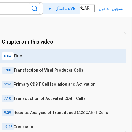
AR
تسجيل الدخول
اسأل JoVE
Chapters in this video
Title
0:04
Transfection of Viral Producer Cells
1:00
Primary CD8 T Cell Isolation and Activation
3:34
Transduction of Activated CD8 T Cells
7:10
Results: Analysis of Transduced CD8 CAR-T Cells
9:29
Conclusion
10:42