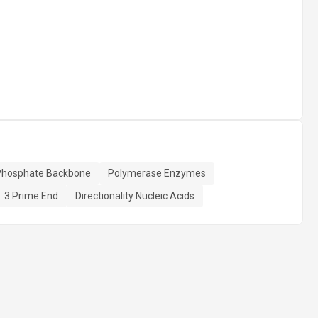
Phosphate Backbone
Polymerase Enzymes
3 Prime End
Directionality Nucleic Acids