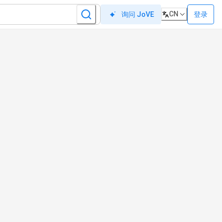
CN
登录
询问 JoVE