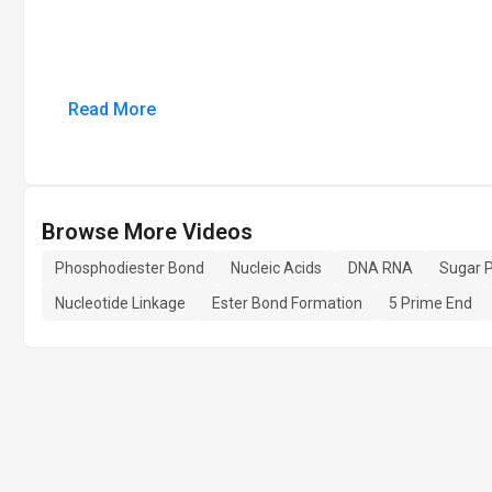
Read More
Browse More Videos
Phosphodiester Bond
Nucleic Acids
DNA RNA
Sugar 
Nucleotide Linkage
Ester Bond Formation
5 Prime End