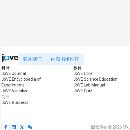
联系我们
向图书馆推荐
科研
教育
JoVE Journal
JoVE Core
JoVE Encyclopedia of
JoVE Science Education
Experiments
JoVE Lab Manual
JoVE Visualize
JoVE Quiz
商业
JoVE Business
版权所有 © 2026 My