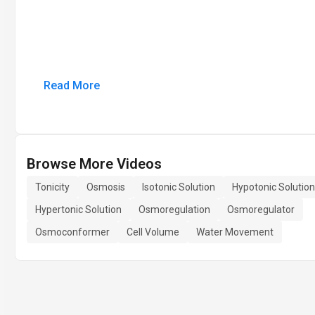
Read More
Browse More Videos
Tonicity
Osmosis
Isotonic Solution
Hypotonic Solution
Hypertonic Solution
Osmoregulation
Osmoregulator
Osmoconformer
Cell Volume
Water Movement