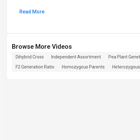
Read More
Browse More Videos
Dihybrid Cross
Independent Assortment
Pea Plant Genet
F2 Generation Ratio
Homozygous Parents
Heterozygous