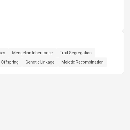
ics
Mendelian Inheritance
Trait Segregation
 Offspring
Genetic Linkage
Meiotic Recombination