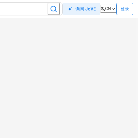
CN
登录
询问 JoVE