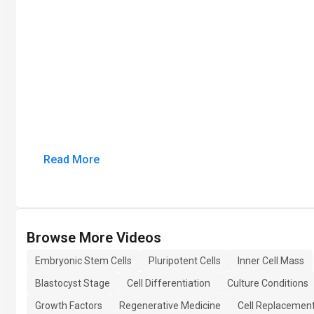
Read More
Browse More Videos
Embryonic Stem Cells
Pluripotent Cells
Inner Cell Mass
Blastocyst Stage
Cell Differentiation
Culture Conditions
Growth Factors
Regenerative Medicine
Cell Replacemen