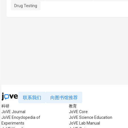
Drug Testing
联系我们
向图书馆推荐
科研
教育
JoVE Journal
JoVE Core
JoVE Encyclopedia of
JoVE Science Education
Experiments
JoVE Lab Manual