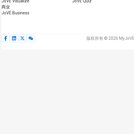
JoVE Visualize
JoVE Quiz
商业
JoVE Business
版权所有 © 2026 MyJoV