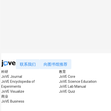
联系我们
向图书馆推荐
科研
教育
JoVE Journal
JoVE Core
JoVE Encyclopedia of
JoVE Science Education
Experiments
JoVE Lab Manual
JoVE Visualize
JoVE Quiz
商业
JoVE Business