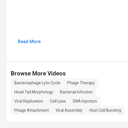
Read More
Browse More Videos
Bacteriophage Lytic Cycle
Phage Therapy
Head Tail Morphology
Bacterial Infection
Viral Replication
Cell Lysis
DNA Injection
Phage Attachment
Viral Assembly
Host Cell Bursting