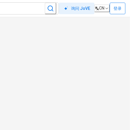
CN
登录
询问 JoVE