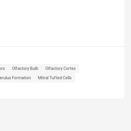
ors
Olfactory Bulb
Olfactory Cortex
erulus Formation
Mitral Tufted Cells