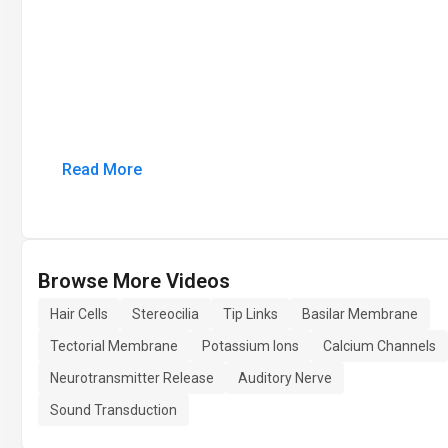
Read More
Browse More Videos
Hair Cells
Stereocilia
Tip Links
Basilar Membrane
Tectorial Membrane
Potassium Ions
Calcium Channels
Neurotransmitter Release
Auditory Nerve
Sound Transduction