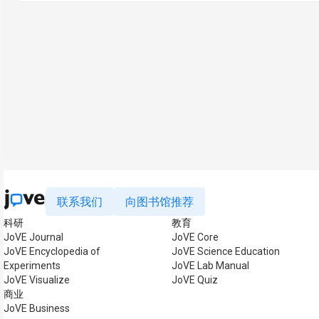
联系我们
向图书馆推荐
科研
教育
JoVE Journal
JoVE Core
JoVE Encyclopedia of
JoVE Science Education
Experiments
JoVE Lab Manual
JoVE Visualize
JoVE Quiz
商业
JoVE Business