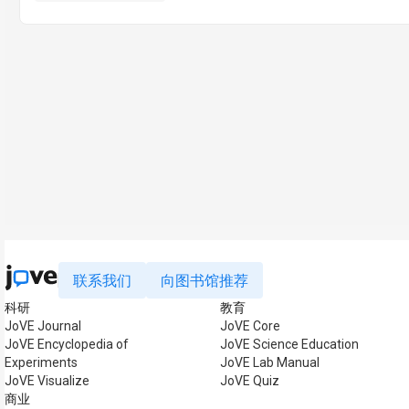
联系我们
向图书馆推荐
科研
教育
JoVE Journal
JoVE Core
JoVE Encyclopedia of
JoVE Science Education
Experiments
JoVE Lab Manual
JoVE Visualize
JoVE Quiz
商业