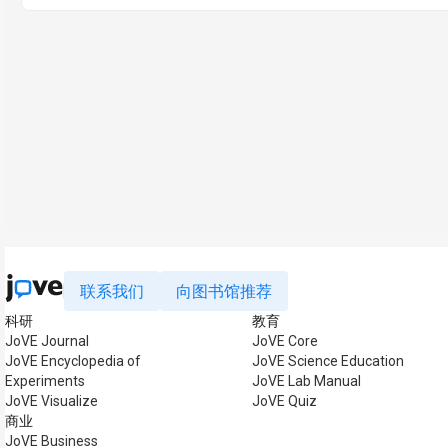
联系我们
向图书馆推荐
科研
教育
JoVE Journal
JoVE Core
JoVE Encyclopedia of
JoVE Science Education
Experiments
JoVE Lab Manual
JoVE Visualize
JoVE Quiz
商业
JoVE Business