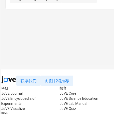
联系我们
向图书馆推荐
科研
教育
JoVE Journal
JoVE Core
JoVE Encyclopedia of
JoVE Science Education
Experiments
JoVE Lab Manual
JoVE Visualize
JoVE Quiz
商业