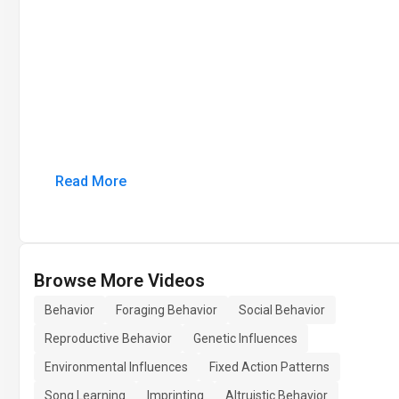
Read More
Browse More Videos
Behavior
Foraging Behavior
Social Behavior
Reproductive Behavior
Genetic Influences
Environmental Influences
Fixed Action Patterns
Song Learning
Imprinting
Altruistic Behavior