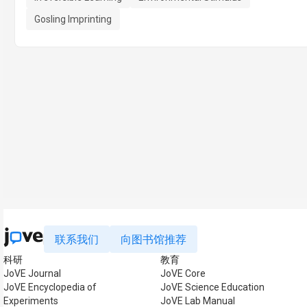
Gosling Imprinting
联系我们
向图书馆推荐
科研
教育
JoVE Journal
JoVE Core
JoVE Encyclopedia of
JoVE Science Education
Experiments
JoVE Lab Manual