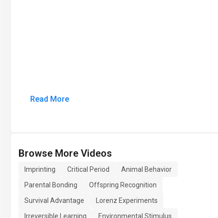
Read More
Browse More Videos
Imprinting
Critical Period
Animal Behavior
Parental Bonding
Offspring Recognition
Survival Advantage
Lorenz Experiments
Irreversible Learning
Environmental Stimulus