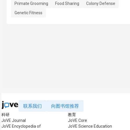
Primate Grooming
Food Sharing
Colony Defense
Genetic Fitness
联系我们
向图书馆推荐
科研
教育
JoVE Journal
JoVE Core
JoVE Encyclopedia of
JoVE Science Education