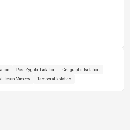
lation
Post Zygotic Isolation
Geographic Isolation
M Llerian Mimicry
Temporal Isolation