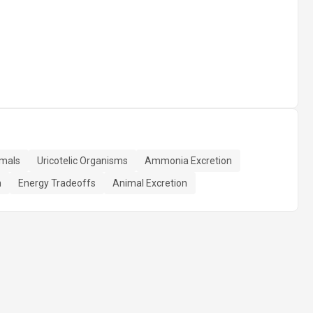
imals
Uricotelic Organisms
Ammonia Excretion
n
Energy Tradeoffs
Animal Excretion