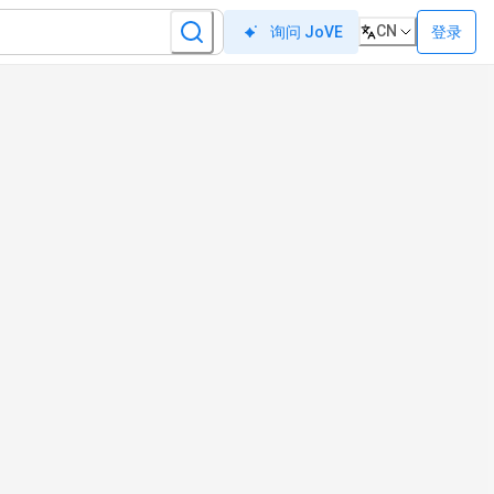
CN
登录
询问 JoVE