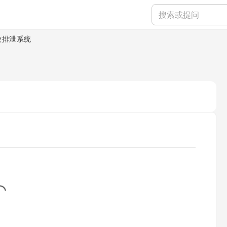
较排泄系统
...