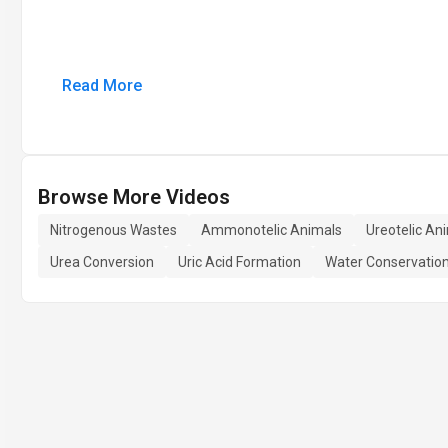
Read More
Browse More Videos
Nitrogenous Wastes
Ammonotelic Animals
Ureotelic An
Urea Conversion
Uric Acid Formation
Water Conservatio