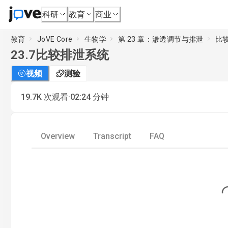
科研
教育
商业
教育
JoVE Core
生物学
第 23 章：渗透调节与排泄
比
23.7
比较排泄系统
视频
测验
·
19.7K
次观看
02:24
分钟
Overview
Transcript
FAQ
Loading