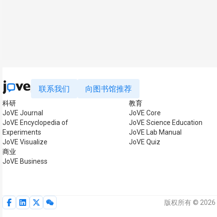
联系我们
向图书馆推荐
科研
教育
JoVE Journal
JoVE Core
JoVE Encyclopedia of
JoVE Science Education
Experiments
JoVE Lab Manual
JoVE Visualize
JoVE Quiz
商业
JoVE Business
版权所有 © 2026