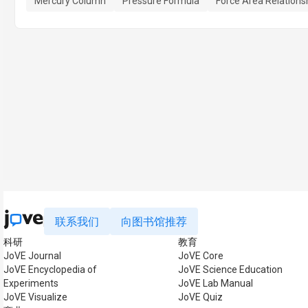
Mercury Column
Pressure Formula
Force Area Relations
联系我们
向图书馆推荐
科研
教育
JoVE Journal
JoVE Core
JoVE Encyclopedia of
JoVE Science Education
Experiments
JoVE Lab Manual
JoVE Visualize
JoVE Quiz