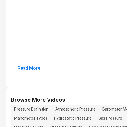
Read More
Browse More Videos
Pressure Definition
Atmospheric Pressure
Barometer M
Manometer Types
Hydrostatic Pressure
Gas Pressure