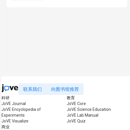
联系我们
向图书馆推荐
科研
教育
JoVE Journal
JoVE Core
JoVE Encyclopedia of
JoVE Science Education
Experiments
JoVE Lab Manual
JoVE Visualize
JoVE Quiz
商业