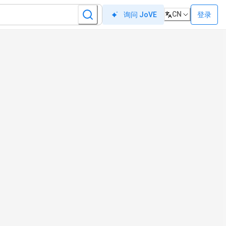
CN
登录
询问 JoVE