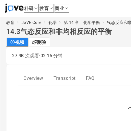
科研
教育
商业
教育
JoVE Core
化学
第 14 章：化学平衡
气态反应和
14.3
气态反应和非均相反应的平衡
视频
测验
·
27.9K
次观看
02:15
分钟
Overview
Transcript
FAQ
Loading