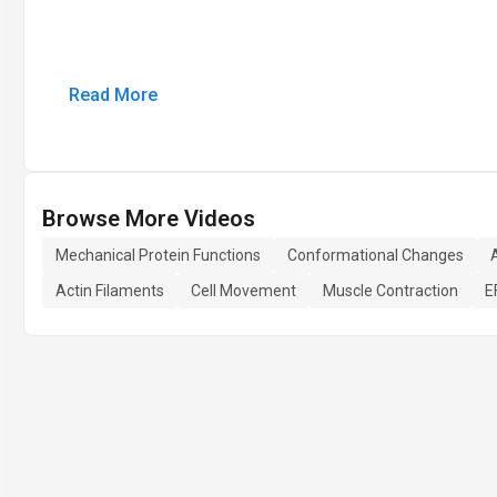
Read More
Browse More Videos
Mechanical Protein Functions
Conformational Changes
Actin Filaments
Cell Movement
Muscle Contraction
E