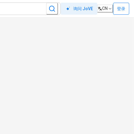
CN
登录
询问 JoVE