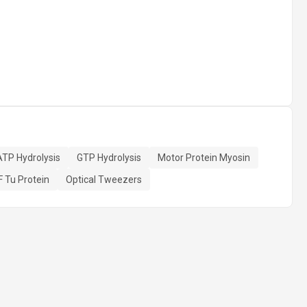
ATP Hydrolysis
GTP Hydrolysis
Motor Protein Myosin
F Tu Protein
Optical Tweezers